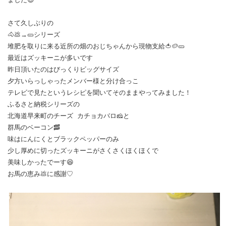
さて久しぶりの
🐴💩→🥒シリーズ
堆肥を取りに来る近所の畑のおじちゃんから現物支給🍅🥔🥒
最近はズッキーニが多いです
昨日頂いたのはびっくりビッグサイズ
夕方いらっしゃったメンバー様と分け合っこ
テレビで見たというレシピを聞いてそのままやってみました！
ふるさと納税シリーズの
北海道早来町のチーズ カチョカバロ🧀と
群馬のベーコン🥓
味はにんにくとブラックペッパーのみ
少し厚めに切ったズッキーニがさくさくほくほくで
美味しかったでーす😆
お馬の恵み💩に感謝♡