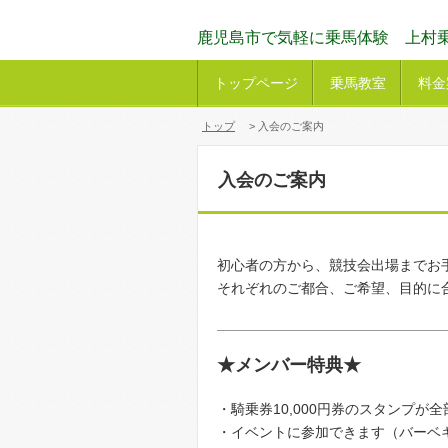
鹿児島市で気軽に乗馬体験 上村
トップページ
乗馬教室
料金
トップ
> 入会のご案内
入会のご案内
初心者の方から、競技会出場までお
それぞれのご都合、ご希望、目的に
★メンバー特典★
・騎乗券10,000円券のスタンプが
・イベントに参加できます（バーベキ