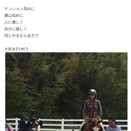
テンション高めに
腰は低めに
人に優しく
自分に厳しく
同じやるなら全力で
大好き(*≧∀≦*)