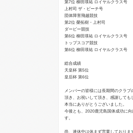
第7位 柳田瑛祐 ロイヤルクラス号
上村司 ザ・ビーチ号
団体障害飛越競技
第2位 榮拓樹・上村司
ダービー競技
第6位 柳田瑛祐 ロイヤルクラス号
トップスコア競技
第6位 柳田瑛祐 ロイヤルクラス号
総合成績
天皇杯 第5位
皇后杯 第6位
メンバーの皆様には長期間のクラブ
頂き、お祝いして頂き、感謝しても
本当にありがとうございました。
今後とも、2020鹿児島国体成功に
す。
尚、連休中は休まず営業しておりま