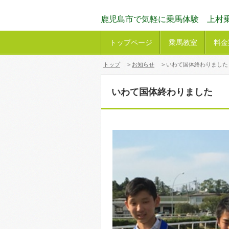
鹿児島市で気軽に乗馬体験 上村
トップページ
乗馬教室
料金
トップ
>
お知らせ
> いわて国体終わりました
いわて国体終わりました