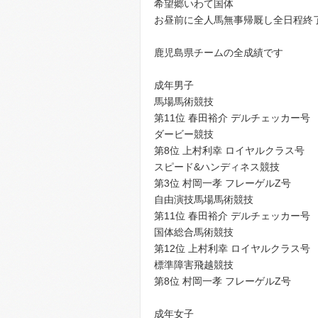
希望郷いわて国体
お昼前に全人馬無事帰厩し全日程終
鹿児島県チームの全成績です
成年男子
馬場馬術競技
第11位 春田裕介 デルチェッカー号
ダービー競技
第8位 上村利幸 ロイヤルクラス号
スピード&ハンディネス競技
第3位 村岡一孝 フレーゲルZ号
自由演技馬場馬術競技
第11位 春田裕介 デルチェッカー号
国体総合馬術競技
第12位 上村利幸 ロイヤルクラス号
標準障害飛越競技
第8位 村岡一孝 フレーゲルZ号
成年女子